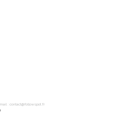
ail : contact@followspot.fr
D