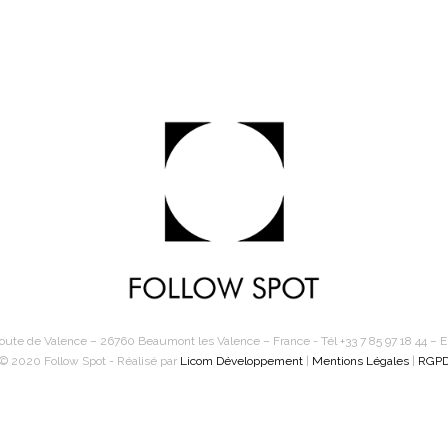
oute de Valence – 26760 Beaumont les Valence – France - Tél +33 7 85 97 18 44 – Em
© 2020 Follow Spot - Réalisé par
Licom Développement
|
Mentions Légales
|
RGP